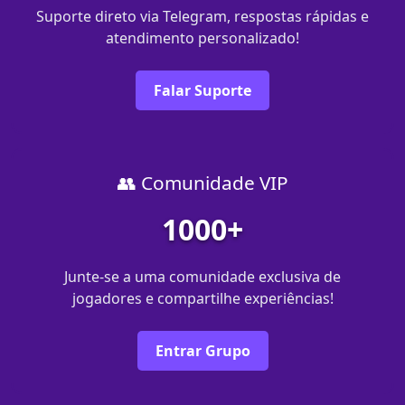
Suporte direto via Telegram, respostas rápidas e
atendimento personalizado!
Falar Suporte
👥 Comunidade VIP
1000+
Junte-se a uma comunidade exclusiva de
jogadores e compartilhe experiências!
Entrar Grupo