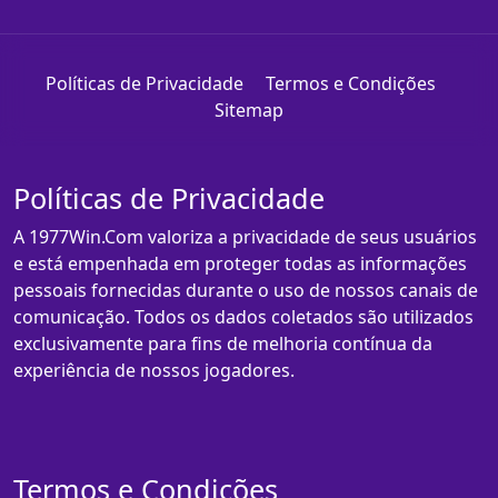
Políticas de Privacidade
Termos e Condições
Sitemap
Políticas de Privacidade
A 1977Win.Com valoriza a privacidade de seus usuários
e está empenhada em proteger todas as informações
pessoais fornecidas durante o uso de nossos canais de
comunicação. Todos os dados coletados são utilizados
exclusivamente para fins de melhoria contínua da
experiência de nossos jogadores.
Termos e Condições