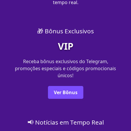
tempo real.
🎁 Bônus Exclusivos
VIP
Receba bônus exclusivos do Telegram,
promoções especiais e códigos promocionais
únicos!
Ver Bônus
📢 Notícias em Tempo Real