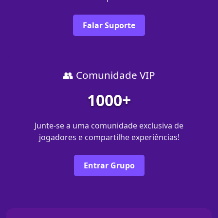
Falar Suporte
👥 Comunidade VIP
1000+
Junte-se a uma comunidade exclusiva de
jogadores e compartilhe experiências!
Entrar Grupo