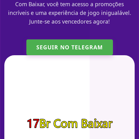
Com Baixar, você tem acesso a promoções
incríveis e uma experiência de jogo inigualável.
Junte-se aos vencedores agora!
SEGUIR NO TELEGRAM