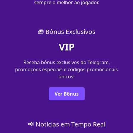
sempre o melhor ao jogador.
🎁 Bônus Exclusivos
VIP
Receba bônus exclusivos do Telegram,
promoções especiais e códigos promocionais
únicos!
Ver Bônus
📢 Notícias em Tempo Real