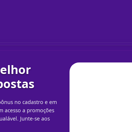
Melhor
postas
bônus no cadastro e em
em acesso a promoções
ualável. Junte-se aos