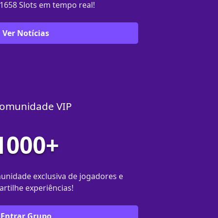
1658 Slots em tempo real!
Ver Notícias
Comunidade VIP
1000+
unidade exclusiva de jogadores e
rtilhe experiências!
Entrar Grupo