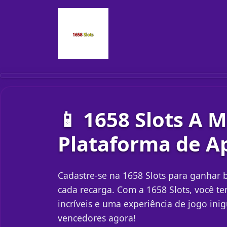
📱 1658 Slots A 
Plataforma de A
Cadastre-se na 1658 Slots para ganhar 
cada recarga. Com a 1658 Slots, você t
incríveis e uma experiência de jogo inig
vencedores agora!