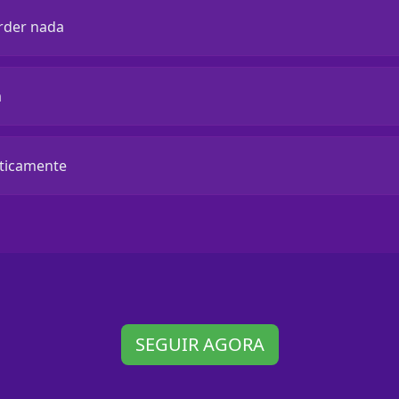
erder nada
a
aticamente
SEGUIR AGORA