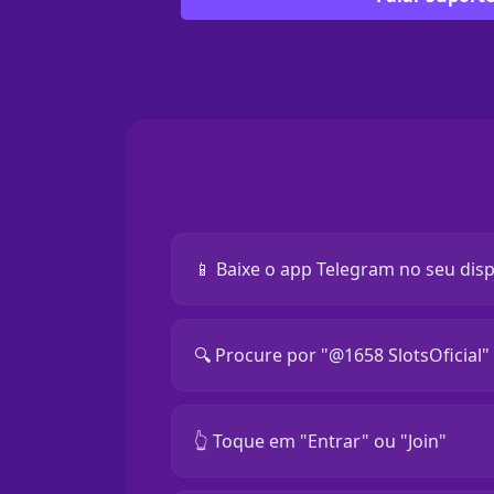
📱 Baixe o app Telegram no seu disp
🔍 Procure por "@1658 SlotsOficial"
👆 Toque em "Entrar" ou "Join"