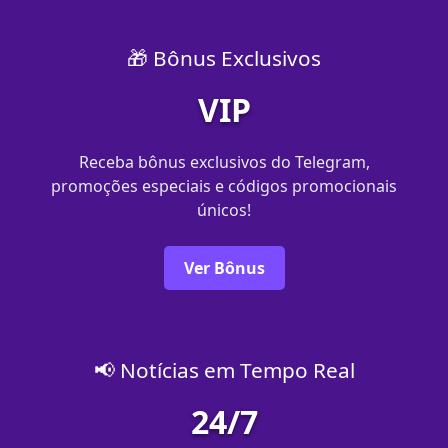
🎁 Bônus Exclusivos
VIP
Receba bônus exclusivos do Telegram,
promoções especiais e códigos promocionais
únicos!
Ver Bônus
📢 Notícias em Tempo Real
24/7