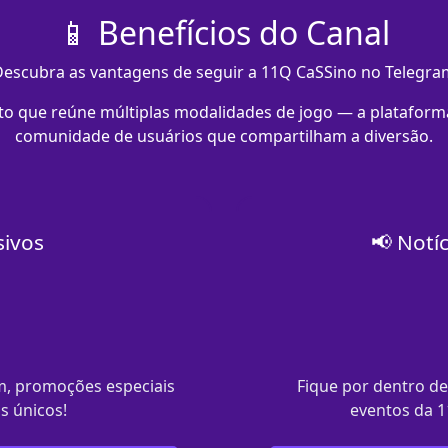
📱 Benefícios do Canal
Descubra as vantagens de seguir a 11Q CaSSino no Telegra
o que reúne múltiplas modalidades de jogo — a plataform
comunidade de usuários que compartilham a diversão.
sivos
📢 Notí
m, promoções especiais
Fique por dentro d
s únicos!
eventos da 1