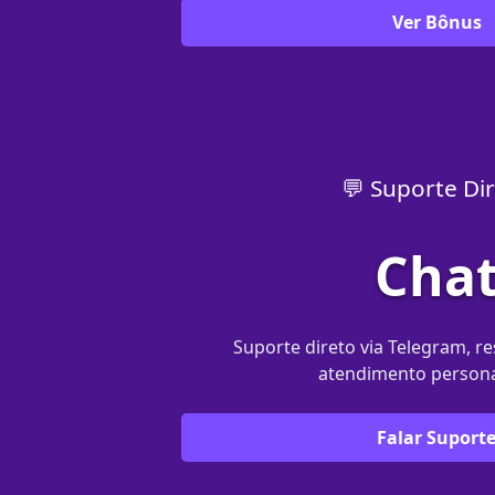
Ver Bônus
💬 Suporte Di
Cha
Suporte direto via Telegram, r
atendimento persona
Falar Suport