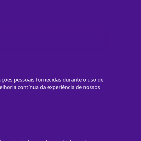
ações pessoais fornecidas durante o uso de
elhoria contínua da experiência de nossos