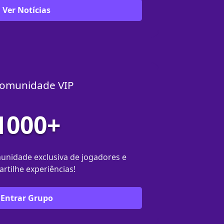
Ver Notícias
Comunidade VIP
1000+
unidade exclusiva de jogadores e
rtilhe experiências!
Entrar Grupo