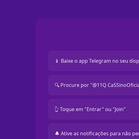
📱 Baixe o app Telegram no seu disp
🔍 Procure por "@11Q CaSSinoOficia
👆 Toque em "Entrar" ou "Join"
🔔 Ative as notificações para não p