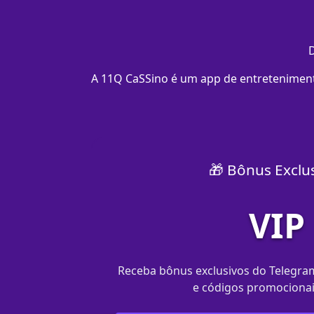
A 11Q CaSSino é um app de entreteniment
🎁 Bônus Exclu
VIP
Receba bônus exclusivos do Telegra
e códigos promocionai