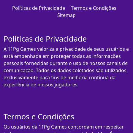
Políticas de Privacidade
Termos e Condições
Sitemap
Políticas de Privacidade
A 11Pg Games valoriza a privacidade de seus usuários e
está empenhada em proteger todas as informações
pessoais fornecidas durante o uso de nossos canais de
comunicação. Todos os dados coletados são utilizados
exclusivamente para fins de melhoria contínua da
experiência de nossos jogadores.
Termos e Condições
Os usuários da 11Pg Games concordam em respeitar