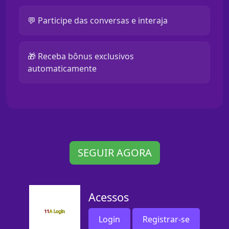
💬 Participe das conversas e interaja
🎁 Receba bônus exclusivos
automaticamente
SEGUIR AGORA
Acessos
Login
Registrar-se