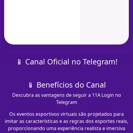
📱 Canal Oficial no Telegram!
📱 Benefícios do Canal
Descubra as vantagens de seguir a 11A Login no
Telegram
Os eventos esportivos virtuais são projetados para
imitar as características e as regras dos esportes reais,
proporcionando uma experiência realista e imersiva