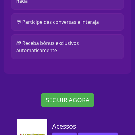
nada
💬 Participe das conversas e interaja
🎁 Receba bônus exclusivos
automaticamente
SEGUIR AGORA
Acessos