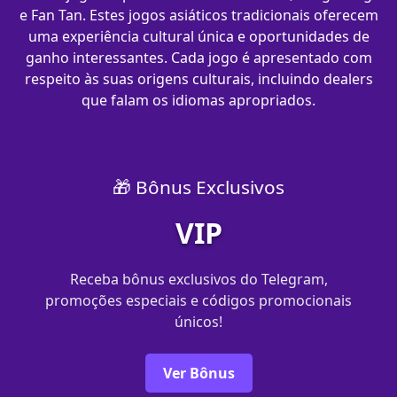
e Fan Tan. Estes jogos asiáticos tradicionais oferecem
uma experiência cultural única e oportunidades de
ganho interessantes. Cada jogo é apresentado com
respeito às suas origens culturais, incluindo dealers
que falam os idiomas apropriados.
🎁 Bônus Exclusivos
VIP
Receba bônus exclusivos do Telegram,
promoções especiais e códigos promocionais
únicos!
Ver Bônus