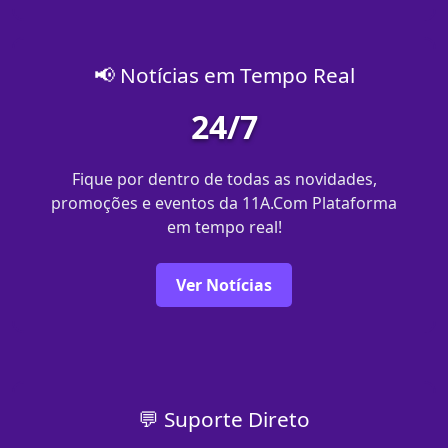
📢 Notícias em Tempo Real
24/7
Fique por dentro de todas as novidades,
promoções e eventos da 11A.Com Plataforma
em tempo real!
Ver Notícias
💬 Suporte Direto