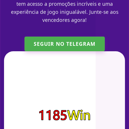
tem acesso a promoções incríveis e uma
experiência de jogo inigualável. Junte-se aos
vencedores agora!
SEGUIR NO TELEGRAM