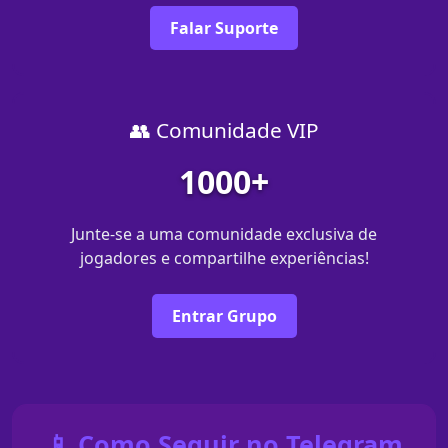
Falar Suporte
👥 Comunidade VIP
1000+
Junte-se a uma comunidade exclusiva de
jogadores e compartilhe experiências!
Entrar Grupo
📱 Como Seguir no Telegram