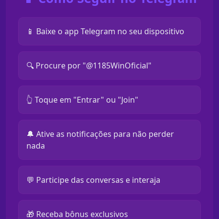
📱 Baixe o app Telegram no seu dispositivo
🔍 Procure por "@1185WinOficial"
👆 Toque em "Entrar" ou "Join"
🔔 Ative as notificações para não perder
nada
💬 Participe das conversas e interaja
🎁 Receba bônus exclusivos