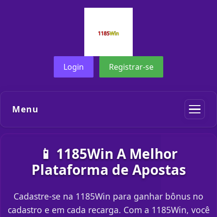
Login
Registrar-se
Menu
📱 1185Win A Melhor
Plataforma de Apostas
Cadastre-se na 1185Win para ganhar bônus no
cadastro e em cada recarga. Com a 1185Win, você