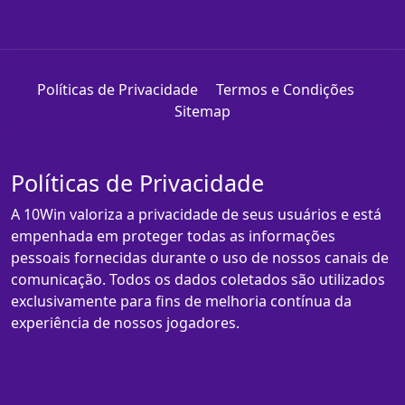
Políticas de Privacidade
Termos e Condições
Sitemap
Políticas de Privacidade
A 10Win valoriza a privacidade de seus usuários e está
empenhada em proteger todas as informações
pessoais fornecidas durante o uso de nossos canais de
comunicação. Todos os dados coletados são utilizados
exclusivamente para fins de melhoria contínua da
experiência de nossos jogadores.