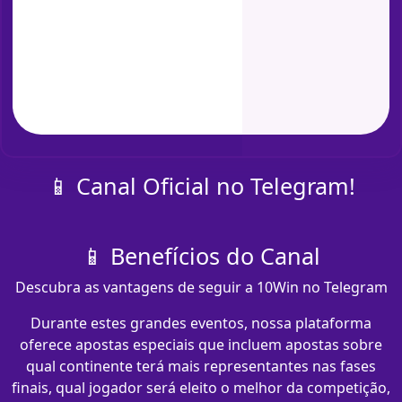
📱 Canal Oficial no Telegram!
📱 Benefícios do Canal
Descubra as vantagens de seguir a 10Win no Telegram
Durante estes grandes eventos, nossa plataforma
oferece apostas especiais que incluem apostas sobre
qual continente terá mais representantes nas fases
finais, qual jogador será eleito o melhor da competição,