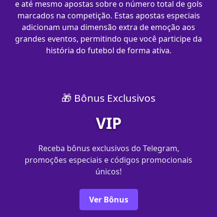
e até mesmo apostas sobre o número total de gols
marcados na competição. Estas apostas especiais
adicionam uma dimensão extra de emoção aos
grandes eventos, permitindo que você participe da
história do futebol de forma ativa.
🎁 Bônus Exclusivos
VIP
Receba bônus exclusivos do Telegram,
promoções especiais e códigos promocionais
únicos!
Ver Bônus