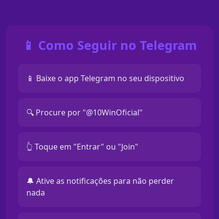
📱 Como Seguir no Telegram
📱 Baixe o app Telegram no seu dispositivo
🔍 Procure por "@10WinOficial"
👆 Toque em "Entrar" ou "Join"
🔔 Ative as notificações para não perder
nada