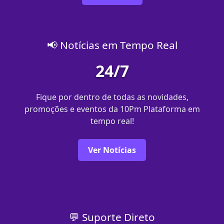
📢 Notícias em Tempo Real
24/7
Fique por dentro de todas as novidades,
promoções e eventos da 10Pm Plataforma em
tempo real!
Ver Notícias
💬 Suporte Direto