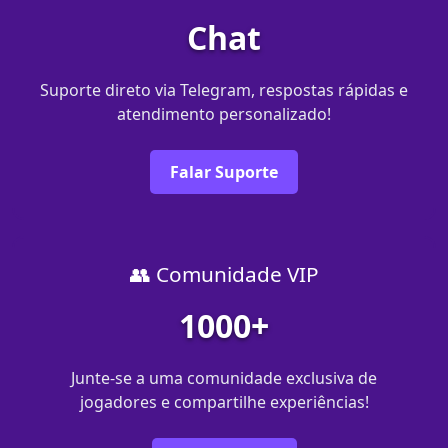
Chat
Suporte direto via Telegram, respostas rápidas e
atendimento personalizado!
Falar Suporte
👥 Comunidade VIP
1000+
Junte-se a uma comunidade exclusiva de
jogadores e compartilhe experiências!