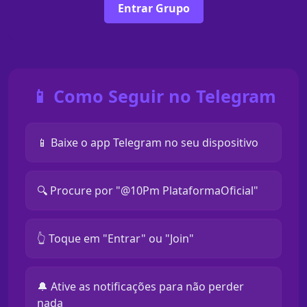
Entrar Grupo
📱 Como Seguir no Telegram
📱 Baixe o app Telegram no seu dispositivo
🔍 Procure por "@10Pm PlataformaOficial"
👆 Toque em "Entrar" ou "Join"
🔔 Ative as notificações para não perder
nada