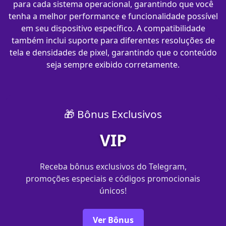
para cada sistema operacional, garantindo que você
tenha a melhor performance e funcionalidade possível
em seu dispositivo específico. A compatibilidade
também inclui suporte para diferentes resoluções de
tela e densidades de pixel, garantindo que o conteúdo
seja sempre exibido corretamente.
🎁 Bônus Exclusivos
VIP
Receba bônus exclusivos do Telegram,
promoções especiais e códigos promocionais
únicos!
Ver Bônus