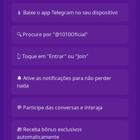
📱 Baixe o app Telegram no seu dispositivo
🔍 Procure por "@1010Oficial"
👆 Toque em "Entrar" ou "Join"
🔔 Ative as notificações para não perder
nada
💬 Participe das conversas e interaja
🎁 Receba bônus exclusivos
automaticamente