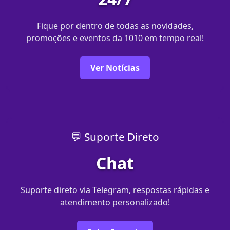
Fique por dentro de todas as novidades,
promoções e eventos da 1010 em tempo real!
Ver Notícias
💬 Suporte Direto
Chat
Suporte direto via Telegram, respostas rápidas e
atendimento personalizado!